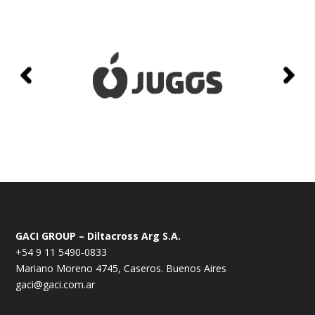
GACI GROUP – Diltacross Arg S.A.
+54 9 11 5490-0833
Mariano Moreno 4745, Caseros. Buenos Aires
gaci@gaci.com.ar