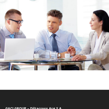
GACI GROUP – Diltacross Arg S.A.